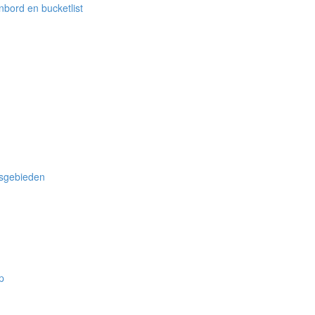
bord en bucketlist
nsgebieden
p