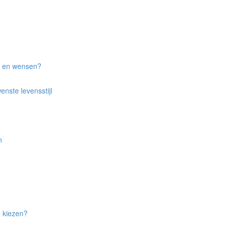
n en wensen?
nste levensstijl
n
an kiezen?