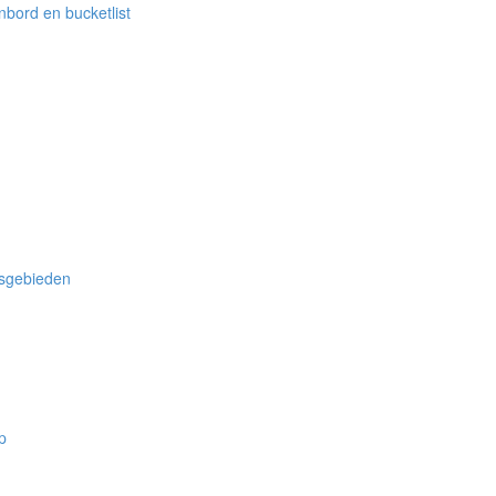
bord en bucketlist
nsgebieden
p