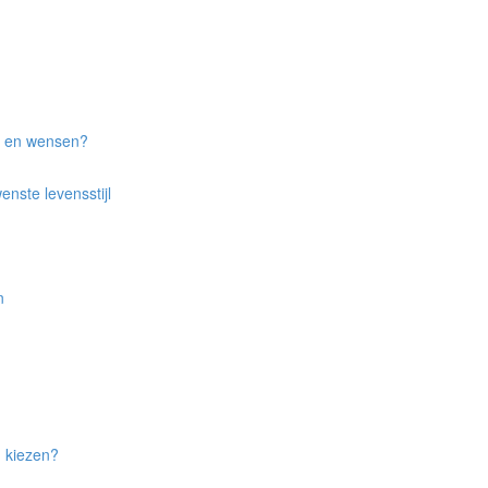
n en wensen?
nste levensstijl
n
an kiezen?