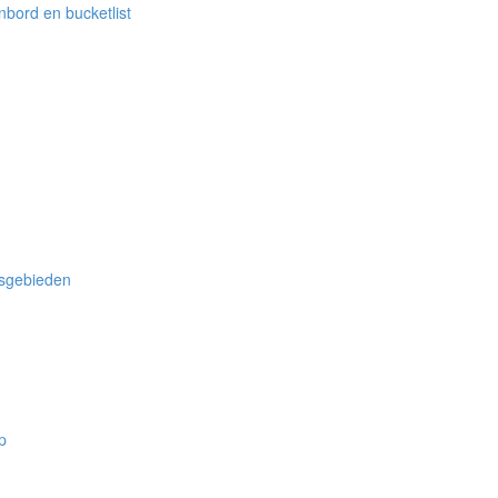
bord en bucketlist
nsgebieden
p