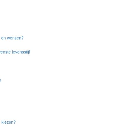
n en wensen?
nste levensstijl
n
an kiezen?